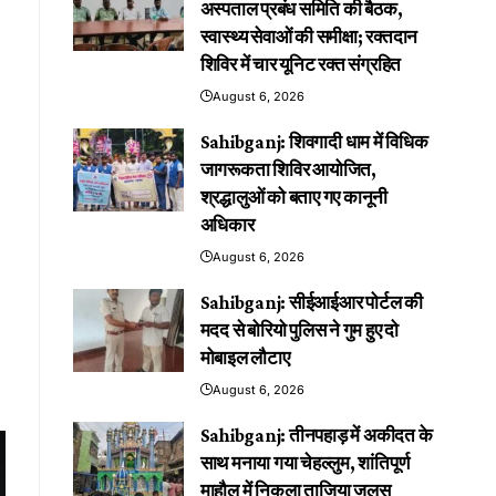
अस्पताल प्रबंध समिति की बैठक,
स्वास्थ्य सेवाओं की समीक्षा; रक्तदान
शिविर में चार यूनिट रक्त संग्रहित
August 6, 2026
Sahibganj: शिवगादी धाम में विधिक
जागरूकता शिविर आयोजित,
श्रद्धालुओं को बताए गए कानूनी
अधिकार
August 6, 2026
Sahibganj: सीईआईआर पोर्टल की
मदद से बोरियो पुलिस ने गुम हुए दो
मोबाइल लौटाए
August 6, 2026
Sahibganj: तीनपहाड़ में अकीदत के
साथ मनाया गया चेहल्लुम, शांतिपूर्ण
माहौल में निकला ताजिया जुलूस