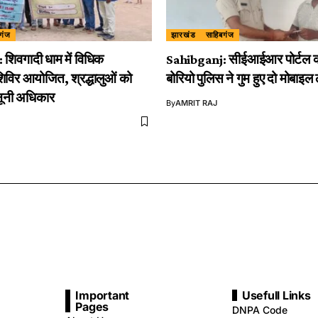
गंज
झारखंड
साहिबगंज
शिवगादी धाम में विधिक
Sahibganj: सीईआईआर पोर्टल क
विर आयोजित, श्रद्धालुओं को
बोरियो पुलिस ने गुम हुए दो मोबाइल
नूनी अधिकार
By
AMRIT RAJ
Important
Usefull Links
Pages
DNPA Code