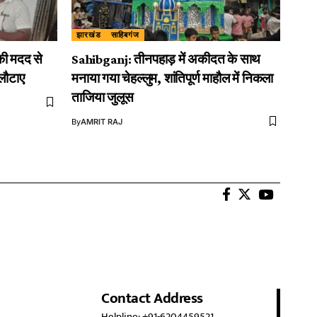
झारखंड
साहिबगंज
ी मदद से
Sahibganj: तीनपहाड़ में अकीदत के साथ
 लौटाए
मनाया गया चेहल्लुम, शांतिपूर्ण माहौल में निकला
ताजिया जुलूस
By
AMRIT RAJ
Contact Address
Helpline: +91-6204459521