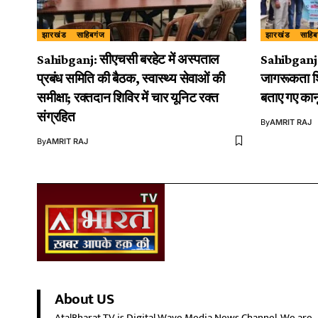
झारखंड
साहिबगंज
झारखंड
साहिब
Sahibganj: सीएचसी बरहेट में अस्पताल
Sahibganj: 
प्रबंध समिति की बैठक, स्वास्थ्य सेवाओं की
जागरूकता शि
समीक्षा; रक्तदान शिविर में चार यूनिट रक्त
बताए गए का
संग्रहित
By
AMRIT RAJ
By
AMRIT RAJ
About US
AtalBharat TV is Digital Wave Media News Channel. We are