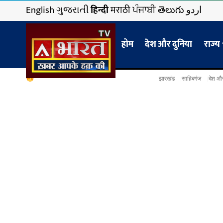
English
ગુજરાતી
हिन्दी
मराठी
ਪੰਜਾਬੀ
తెలుగు
اردو
होम
देश और दुनिया
राज्य
झारखंड
साहिबगंज
देश और