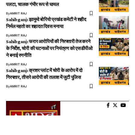
पलटा, चालक गंभीर रूप से घायल
झारखंड
साहिबगंज
By
AMRIT RAJ
Sahibganj: झामुमो बोरियो प्रखंड कमेटी ने शहीद
निर्मल महतो का शहादत दिवस मनाया
झारखंड
साहिबगंज
By
AMRIT RAJ
Sahibganj: फरार आरोपियों की गिरफ्तारी तेज करने
के निर्देश, चोरी की घटनाओं पर नियंत्रण को एसडीपीओ
झारखंड
साहिबगंज
ने बनाई रणनीति
By
AMRIT RAJ
Sahibganj: क्रशर प्लांट में चोरी के आरोप में दो
गिरफ्तार, तीसरे आरोपी की तलाश में जुटी पुलिस
झारखंड
साहिबगंज
By
AMRIT RAJ