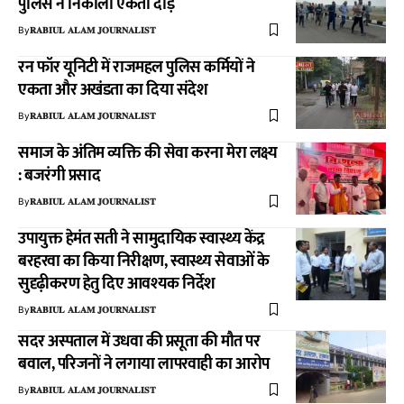
पुलिस ने निकाली एकता दौड़
By
𝐑𝐀𝐁𝐈𝐔𝐋 𝐀𝐋𝐀𝐌 𝐉𝐎𝐔𝐑𝐍𝐀𝐋𝐈𝐒𝐓
रन फॉर यूनिटी में राजमहल पुलिस कर्मियों ने
एकता और अखंडता का दिया संदेश
By
𝐑𝐀𝐁𝐈𝐔𝐋 𝐀𝐋𝐀𝐌 𝐉𝐎𝐔𝐑𝐍𝐀𝐋𝐈𝐒𝐓
समाज के अंतिम व्यक्ति की सेवा करना मेरा लक्ष्य
: बजरंगी प्रसाद
By
𝐑𝐀𝐁𝐈𝐔𝐋 𝐀𝐋𝐀𝐌 𝐉𝐎𝐔𝐑𝐍𝐀𝐋𝐈𝐒𝐓
उपायुक्त हेमंत सती ने सामुदायिक स्वास्थ्य केंद्र
बरहरवा का किया निरीक्षण, स्वास्थ्य सेवाओं के
सुदृढ़ीकरण हेतु दिए आवश्यक निर्देश
By
𝐑𝐀𝐁𝐈𝐔𝐋 𝐀𝐋𝐀𝐌 𝐉𝐎𝐔𝐑𝐍𝐀𝐋𝐈𝐒𝐓
सदर अस्पताल में उधवा की प्रसूता की मौत पर
बवाल, परिजनों ने लगाया लापरवाही का आरोप
By
𝐑𝐀𝐁𝐈𝐔𝐋 𝐀𝐋𝐀𝐌 𝐉𝐎𝐔𝐑𝐍𝐀𝐋𝐈𝐒𝐓