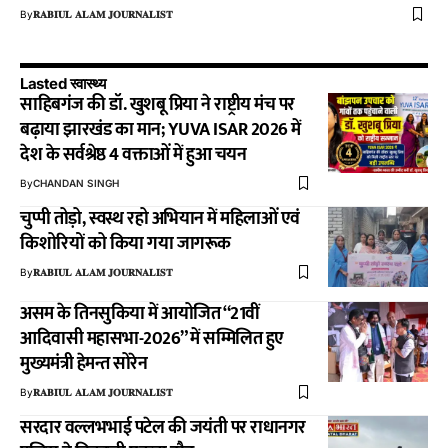
By
𝐑𝐀𝐁𝐈𝐔𝐋 𝐀𝐋𝐀𝐌 𝐉𝐎𝐔𝐑𝐍𝐀𝐋𝐈𝐒𝐓
Lasted स्वास्थ्य
साहिबगंज की डॉ. खुशबू प्रिया ने राष्ट्रीय मंच पर
बढ़ाया झारखंड का मान; YUVA ISAR 2026 में
देश के सर्वश्रेष्ठ 4 वक्ताओं में हुआ चयन
By
CHANDAN SINGH
चुप्पी तोड़ो, स्वस्थ रहो अभियान में महिलाओं एवं
किशोरियों को किया गया जागरूक
By
𝐑𝐀𝐁𝐈𝐔𝐋 𝐀𝐋𝐀𝐌 𝐉𝐎𝐔𝐑𝐍𝐀𝐋𝐈𝐒𝐓
असम के तिनसुकिया में आयोजित “21वीं
आदिवासी महासभा-2026” में सम्मिलित हुए
मुख्यमंत्री हेमन्त सोरेन
By
𝐑𝐀𝐁𝐈𝐔𝐋 𝐀𝐋𝐀𝐌 𝐉𝐎𝐔𝐑𝐍𝐀𝐋𝐈𝐒𝐓
सरदार वल्लभभाई पटेल की जयंती पर राधानगर