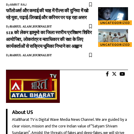
By
AMRIT RAJ
फॉलोअर्स और कमाई की चाह में रील्स की दुनिया में खो
रहे युवा, पढ़ाई-लिखाई और करियर पर पड़ रहा असर
UNCATEGORIZED
By
𝐑𝐀𝐁𝐈𝐔𝐋 𝐀𝐋𝐀𝐌 𝐉𝐎𝐔𝐑𝐍𝐀𝐋𝐈𝐒𝐓
SIR को लेकर झामुमो का जिला स्तरीय प्रशिक्षण शिविर
आयोजित, लोकतंत्र व मताधिकार की रक्षा के लिए
UNCATEGORIZED
कार्यकर्ताओं से सक्रिय भूमिका निभाने का आह्वान
By
𝐑𝐀𝐁𝐈𝐔𝐋 𝐀𝐋𝐀𝐌 𝐉𝐎𝐔𝐑𝐍𝐀𝐋𝐈𝐒𝐓
About US
AtalBharat TV is Digital Wave Media News Channel. We are guided by a
clear vision, mission and the core Indian value of “Satyam Shivam
Sundaram”. Amidst the threats of fakes and deep-fakes, we will strive