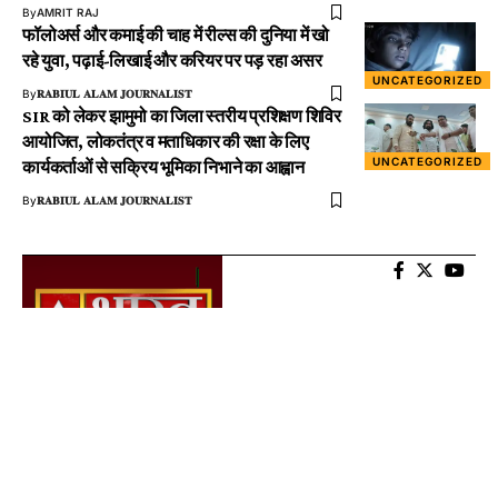
By
AMRIT RAJ
फॉलोअर्स और कमाई की चाह में रील्स की दुनिया में खो
रहे युवा, पढ़ाई-लिखाई और करियर पर पड़ रहा असर
UNCATEGORIZED
By
𝐑𝐀𝐁𝐈𝐔𝐋 𝐀𝐋𝐀𝐌 𝐉𝐎𝐔𝐑𝐍𝐀𝐋𝐈𝐒𝐓
SIR को लेकर झामुमो का जिला स्तरीय प्रशिक्षण शिविर
आयोजित, लोकतंत्र व मताधिकार की रक्षा के लिए
UNCATEGORIZED
कार्यकर्ताओं से सक्रिय भूमिका निभाने का आह्वान
By
𝐑𝐀𝐁𝐈𝐔𝐋 𝐀𝐋𝐀𝐌 𝐉𝐎𝐔𝐑𝐍𝐀𝐋𝐈𝐒𝐓
About US
AtalBharat TV is Digital Wave Media News Channel. We are guided by a
clear vision, mission and the core Indian value of “Satyam Shivam
Sundaram”. Amidst the threats of fakes and deep-fakes, we will strive