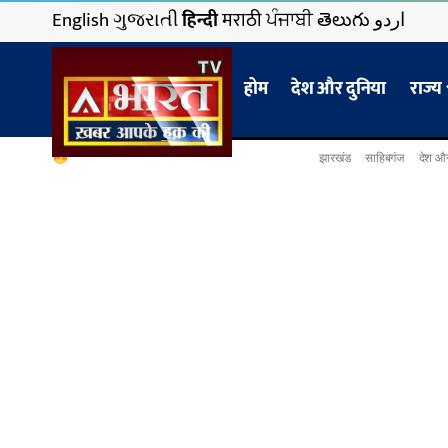
English
ગુજરાતી
हिन्दी
मराठी
ਪੰਜਾਬੀ
తెలుగు
اردو
होम
देश और दुनिया
राज्य
झारखंड
साहिबगंज
देश और