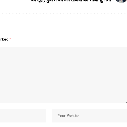
arked
*