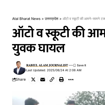
Atal Bharat News
>
उत्तरप्रदेश
>
ऑटो व स्कूटी की आमने-सामने टक्
ऑटो व स्कूटी की आमन
युवक घायल
𝐑𝐀𝐁𝐈𝐔𝐋 𝐀𝐋𝐀𝐌 𝐉𝐎𝐔𝐑𝐍𝐀𝐋𝐈𝐒𝐓
Last Updated: 2025/08/24 At 2:06 AM
Share