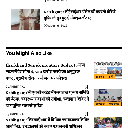
August 6, 2026
Sahibganj: सीईआईआर पोर्टल की मदद से बोरियो
पुलिस ने गुम हुए दो मोबाइल लौटाए
August 6, 2026
You Might Also Like
Jharkhand Supplementary Budget: आज
सदन में पेश होगा 6,500 करोड़ रुपये का अनुपूरक
झारखंड
रांची
बजट, ग्रामीण रोजगार योजना पर फोकस
By
AMRIT RAJ
Sahibganj: सीएचसी बरहेट में अस्पताल प्रबंध समिति
की बैठक, स्वास्थ्य सेवाओं की समीक्षा; रक्तदान शिविर में
झारखंड
साहिबगंज
चार यूनिट रक्त संग्रहित
By
AMRIT RAJ
Sahibganj: शिवगादी धाम में विधिक जागरूकता शिविर
आयोजित, श्रद्धालुओं को बताए गए कानूनी अधिकार