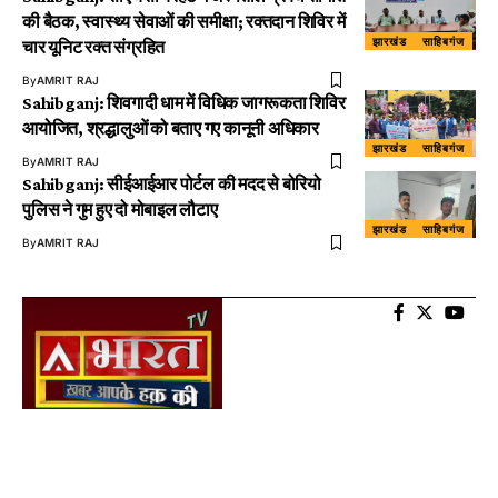
की बैठक, स्वास्थ्य सेवाओं की समीक्षा; रक्तदान शिविर में
झारखंड
साहिबगंज
चार यूनिट रक्त संग्रहित
By
AMRIT RAJ
Sahibganj: शिवगादी धाम में विधिक जागरूकता शिविर
आयोजित, श्रद्धालुओं को बताए गए कानूनी अधिकार
झारखंड
साहिबगंज
By
AMRIT RAJ
Sahibganj: सीईआईआर पोर्टल की मदद से बोरियो
पुलिस ने गुम हुए दो मोबाइल लौटाए
झारखंड
साहिबगंज
By
AMRIT RAJ
About US
AtalBharat TV is Digital Wave Media News Channel. We are guided by a