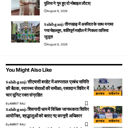
पुलिस ने गुम हुए दो मोबाइल लौटाए
August 6, 2026
Sahibganj: तीनपहाड़ में अकीदत के साथ मनाया
गया चेहल्लुम, शांतिपूर्ण माहौल में निकला ताजिया
जुलूस
August 6, 2026
You Might Also Like
Sahibganj: सीएचसी बरहेट में अस्पताल प्रबंध समिति
की बैठक, स्वास्थ्य सेवाओं की समीक्षा; रक्तदान शिविर में
झारखंड
साहिबगंज
चार यूनिट रक्त संग्रहित
By
AMRIT RAJ
Sahibganj: शिवगादी धाम में विधिक जागरूकता शिविर
आयोजित, श्रद्धालुओं को बताए गए कानूनी अधिकार
झारखंड
साहिबगंज
By
AMRIT RAJ