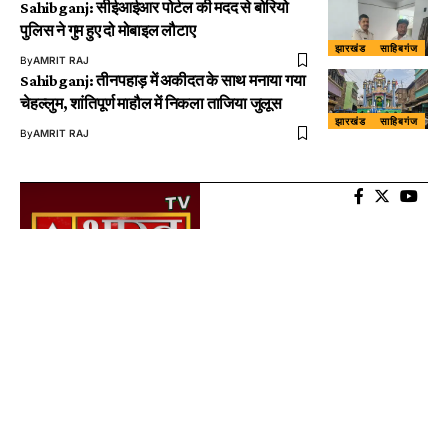
Sahibganj: सीईआईआर पोर्टल की मदद से बोरियो
पुलिस ने गुम हुए दो मोबाइल लौटाए
झारखंड
साहिबगंज
By
AMRIT RAJ
Sahibganj: तीनपहाड़ में अकीदत के साथ मनाया गया
चेहल्लुम, शांतिपूर्ण माहौल में निकला ताजिया जुलूस
झारखंड
साहिबगंज
By
AMRIT RAJ
About US
AtalBharat TV is Digital Wave Media News Channel. We are guided by a
clear vision, mission and the core Indian value of “Satyam Shivam
Sundaram”. Amidst the threats of fakes and deep-fakes, we will strive
to serve audiences across geographies with truth-based news and
information.