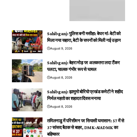
Sahibganj: पुलिस बनी मसीहा: बेघर मां-बेटी को
मिला नया सहारा, बेटी के सपनों को मिली नई उड़ान
August 9, 2026
Sahibganj: बेहरा मोड़ पर अलकतरा लदा टैंकर
पलटा, चालक गंभीर रूप से घायल
August 8, 2026
Sahibganj: झामुमो बोरियो प्रखंड कमेटी ने शहीद
निर्मल महतो का शहादत दिवस मनाया
August 8, 2026
तमिलनाडु में परिसीमन पर सियासी घमासान: 57 में से
37 सांसद बैठक से बाहर, DMK-AIADMK का
बहिष्कार