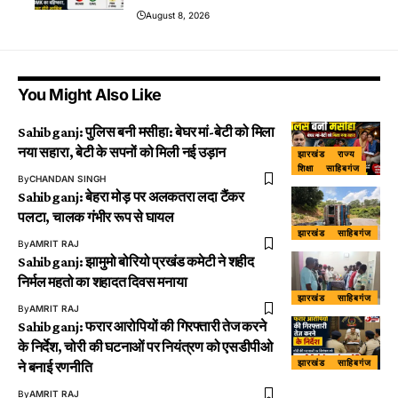
August 8, 2026
You Might Also Like
Sahibganj: पुलिस बनी मसीहा: बेघर मां-बेटी को मिला
नया सहारा, बेटी के सपनों को मिली नई उड़ान
झारखंड
राज्य
शिक्षा
साहिबगंज
By
CHANDAN SINGH
Sahibganj: बेहरा मोड़ पर अलकतरा लदा टैंकर
पलटा, चालक गंभीर रूप से घायल
झारखंड
साहिबगंज
By
AMRIT RAJ
Sahibganj: झामुमो बोरियो प्रखंड कमेटी ने शहीद
निर्मल महतो का शहादत दिवस मनाया
झारखंड
साहिबगंज
By
AMRIT RAJ
Sahibganj: फरार आरोपियों की गिरफ्तारी तेज करने
के निर्देश, चोरी की घटनाओं पर नियंत्रण को एसडीपीओ
झारखंड
साहिबगंज
ने बनाई रणनीति
By
AMRIT RAJ