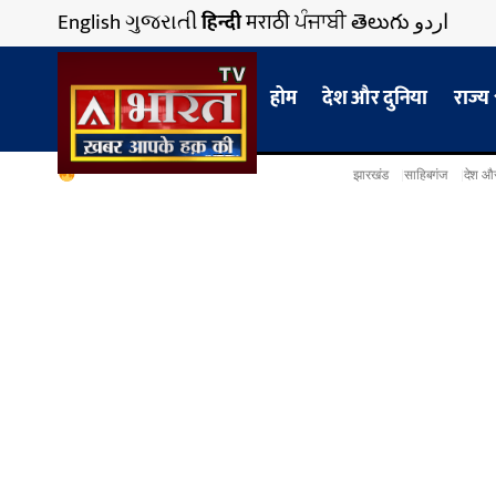
English
ગુજરાતી
हिन्दी
मराठी
ਪੰਜਾਬੀ
తెలుగు
اردو
होम
देश और दुनिया
राज्य
झारखंड
साहिबगंज
देश और