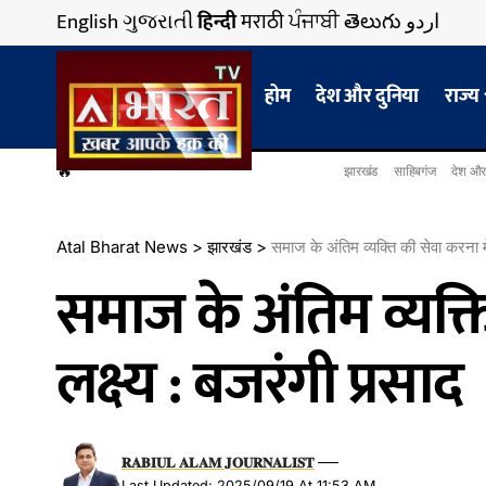
English
ગુજરાતી
हिन्दी
मराठी
ਪੰਜਾਬੀ
తెలుగు
اردو
होम
देश और दुनिया
राज्य
🔥
झारखंड
साहिबगंज
देश और
Atal Bharat News
>
झारखंड
>
समाज के अंतिम व्यक्ति की सेवा करना मे
समाज के अंतिम व्यक्त
लक्ष्य : बजरंगी प्रसाद
𝐑𝐀𝐁𝐈𝐔𝐋 𝐀𝐋𝐀𝐌 𝐉𝐎𝐔𝐑𝐍𝐀𝐋𝐈𝐒𝐓
Last Updated: 2025/09/19 At 11:53 AM