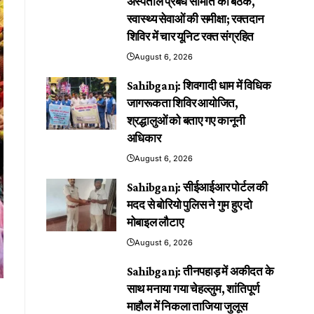
अस्पताल प्रबंध समिति की बैठक,
स्वास्थ्य सेवाओं की समीक्षा; रक्तदान
शिविर में चार यूनिट रक्त संग्रहित
August 6, 2026
Sahibganj: शिवगादी धाम में विधिक
जागरूकता शिविर आयोजित,
श्रद्धालुओं को बताए गए कानूनी
अधिकार
August 6, 2026
Sahibganj: सीईआईआर पोर्टल की
मदद से बोरियो पुलिस ने गुम हुए दो
मोबाइल लौटाए
August 6, 2026
Sahibganj: तीनपहाड़ में अकीदत के
साथ मनाया गया चेहल्लुम, शांतिपूर्ण
माहौल में निकला ताजिया जुलूस