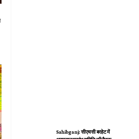
र
Sahibganj: सीएचसी बरहेट में