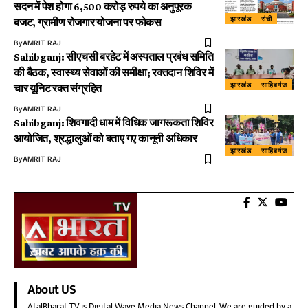
सदन में पेश होगा 6,500 करोड़ रुपये का अनुपूरक
झारखंड
रांची
बजट, ग्रामीण रोजगार योजना पर फोकस
By
AMRIT RAJ
Sahibganj: सीएचसी बरहेट में अस्पताल प्रबंध समिति
की बैठक, स्वास्थ्य सेवाओं की समीक्षा; रक्तदान शिविर में
झारखंड
साहिबगंज
चार यूनिट रक्त संग्रहित
By
AMRIT RAJ
Sahibganj: शिवगादी धाम में विधिक जागरूकता शिविर
आयोजित, श्रद्धालुओं को बताए गए कानूनी अधिकार
झारखंड
साहिबगंज
By
AMRIT RAJ
About US
AtalBharat TV is Digital Wave Media News Channel. We are guided by a