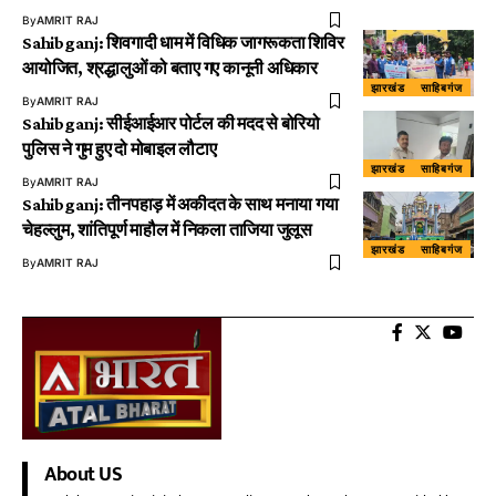
By
AMRIT RAJ
Sahibganj: शिवगादी धाम में विधिक जागरूकता शिविर
आयोजित, श्रद्धालुओं को बताए गए कानूनी अधिकार
झारखंड
साहिबगंज
By
AMRIT RAJ
Sahibganj: सीईआईआर पोर्टल की मदद से बोरियो
पुलिस ने गुम हुए दो मोबाइल लौटाए
झारखंड
साहिबगंज
By
AMRIT RAJ
Sahibganj: तीनपहाड़ में अकीदत के साथ मनाया गया
चेहल्लुम, शांतिपूर्ण माहौल में निकला ताजिया जुलूस
झारखंड
साहिबगंज
By
AMRIT RAJ
About US