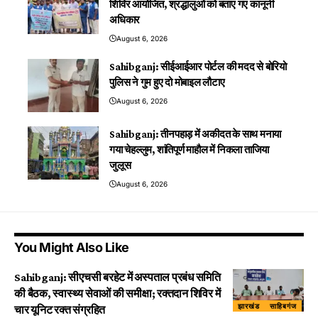
शिविर आयोजित, श्रद्धालुओं को बताए गए कानूनी
अधिकार
August 6, 2026
Sahibganj: सीईआईआर पोर्टल की मदद से बोरियो
पुलिस ने गुम हुए दो मोबाइल लौटाए
August 6, 2026
Sahibganj: तीनपहाड़ में अकीदत के साथ मनाया
गया चेहल्लुम, शांतिपूर्ण माहौल में निकला ताजिया
जुलूस
August 6, 2026
You Might Also Like
Sahibganj: सीएचसी बरहेट में अस्पताल प्रबंध समिति
की बैठक, स्वास्थ्य सेवाओं की समीक्षा; रक्तदान शिविर में
झारखंड
साहिबगंज
चार यूनिट रक्त संग्रहित