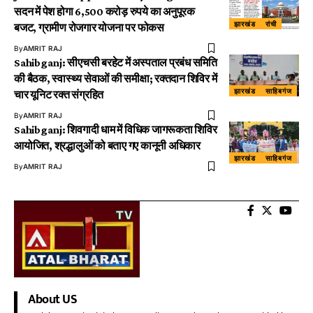
सदन में पेश होगा 6,500 करोड़ रुपये का अनुपूरक
झारखंड
रांची
बजट, ग्रामीण रोजगार योजना पर फोकस
By
AMRIT RAJ
Sahibganj: सीएचसी बरहेट में अस्पताल प्रबंध समिति
की बैठक, स्वास्थ्य सेवाओं की समीक्षा; रक्तदान शिविर में
झारखंड
साहिबगंज
चार यूनिट रक्त संग्रहित
By
AMRIT RAJ
Sahibganj: शिवगादी धाम में विधिक जागरूकता शिविर
आयोजित, श्रद्धालुओं को बताए गए कानूनी अधिकार
झारखंड
साहिबगंज
By
AMRIT RAJ
About US