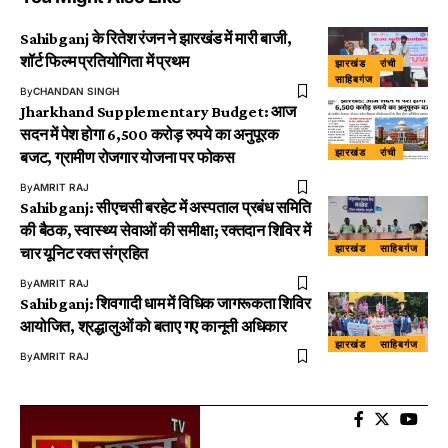
Sahibganj के रितेश रंजन ने झारखंड में मारी बाजी,
शॉर्ट फिल्म प्रतियोगिता में प्रथम
झारखंड
रांची
साहिबगंज
By
CHANDAN SINGH
Jharkhand Supplementary Budget: आज
सदन में पेश होगा 6,500 करोड़ रुपये का अनुपूरक
झारखंड
रांची
बजट, ग्रामीण रोजगार योजना पर फोकस
By
AMRIT RAJ
Sahibganj: सीएचसी बरहेट में अस्पताल प्रबंध समिति
की बैठक, स्वास्थ्य सेवाओं की समीक्षा; रक्तदान शिविर में
झारखंड
साहिबगंज
चार यूनिट रक्त संग्रहित
By
AMRIT RAJ
Sahibganj: शिवगादी धाम में विधिक जागरूकता शिविर
आयोजित, श्रद्धालुओं को बताए गए कानूनी अधिकार
झारखंड
साहिबगंज
By
AMRIT RAJ