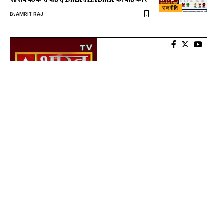
राजनीति
By
AMRIT RAJ
About US
AtalBharat TV is Digital Wave Media News Channel. We are guided by a
clear vision, mission and the core Indian value of “Satyam Shivam
Sundaram”. Amidst the threats of fakes and deep-fakes, we will strive
to serve audiences across geographies with truth-based news and
information.
Important Pages
Usefull Links
About Us
DNPA Code
Contact Us
Submit News