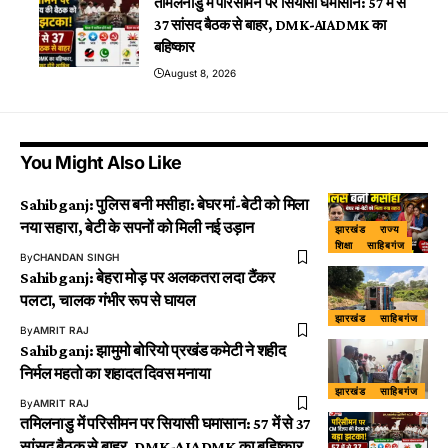
तमिलनाडु में परिसीमन पर सियासी घमासान: 57 में से
37 सांसद बैठक से बाहर, DMK-AIADMK का
बहिष्कार
August 8, 2026
You Might Also Like
Sahibganj: पुलिस बनी मसीहा: बेघर मां-बेटी को मिला
नया सहारा, बेटी के सपनों को मिली नई उड़ान
झारखंड
राज्य
शिक्षा
साहिबगंज
By
CHANDAN SINGH
Sahibganj: बेहरा मोड़ पर अलकतरा लदा टैंकर
पलटा, चालक गंभीर रूप से घायल
झारखंड
साहिबगंज
By
AMRIT RAJ
Sahibganj: झामुमो बोरियो प्रखंड कमेटी ने शहीद
निर्मल महतो का शहादत दिवस मनाया
झारखंड
साहिबगंज
By
AMRIT RAJ
तमिलनाडु में परिसीमन पर सियासी घमासान: 57 में से 37
सांसद बैठक से बाहर, DMK-AIADMK का बहिष्कार