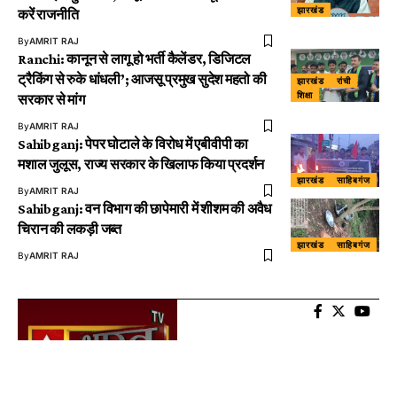
झारखंड
करें राजनीति
By
AMRIT RAJ
Ranchi: कानून से लागू हो भर्ती कैलेंडर, डिजिटल
ट्रैकिंग से रुके धांधली’; आजसू प्रमुख सुदेश महतो की
झारखंड
रांची
शिक्षा
सरकार से मांग
By
AMRIT RAJ
Sahibganj: पेपर घोटाले के विरोध में एबीवीपी का
मशाल जुलूस, राज्य सरकार के खिलाफ किया प्रदर्शन
झारखंड
साहिबगंज
By
AMRIT RAJ
Sahibganj: वन विभाग की छापेमारी में शीशम की अवैध
चिरान की लकड़ी जब्त
झारखंड
साहिबगंज
By
AMRIT RAJ