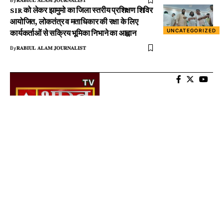
फॉलोअर्स और कमाई की चाह में रील्स की दुनिया में खो
रहे युवा, पढ़ाई-लिखाई और करियर पर पड़ रहा असर
UNCATEGORIZED
By
𝐑𝐀𝐁𝐈𝐔𝐋 𝐀𝐋𝐀𝐌 𝐉𝐎𝐔𝐑𝐍𝐀𝐋𝐈𝐒𝐓
SIR को लेकर झामुमो का जिला स्तरीय प्रशिक्षण शिविर
आयोजित, लोकतंत्र व मताधिकार की रक्षा के लिए
UNCATEGORIZED
कार्यकर्ताओं से सक्रिय भूमिका निभाने का आह्वान
By
𝐑𝐀𝐁𝐈𝐔𝐋 𝐀𝐋𝐀𝐌 𝐉𝐎𝐔𝐑𝐍𝐀𝐋𝐈𝐒𝐓
About US
AtalBharat TV is Digital Wave Media News Channel. We are guided by a
clear vision, mission and the core Indian value of “Satyam Shivam
Sundaram”. Amidst the threats of fakes and deep-fakes, we will strive
to serve audiences across geographies with truth-based news and