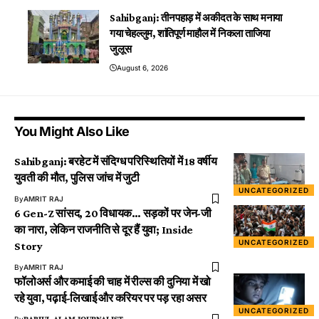
Sahibganj: सीईआईआर पोर्टल की मदद से बोरियो
पुलिस ने गुम हुए दो मोबाइल लौटाए
August 6, 2026
Sahibganj: तीनपहाड़ में अकीदत के साथ मनाया
गया चेहल्लुम, शांतिपूर्ण माहौल में निकला ताजिया
जुलूस
August 6, 2026
You Might Also Like
Sahibganj: बरहेट में संदिग्ध परिस्थितियों में 18 वर्षीय
युवती की मौत, पुलिस जांच में जुटी
UNCATEGORIZED
By
AMRIT RAJ
6 Gen-Z सांसद, 20 विधायक… सड़कों पर जेन-जी
का नारा, लेकिन राजनीति से दूर हैं युवा; Inside
UNCATEGORIZED
Story
By
AMRIT RAJ