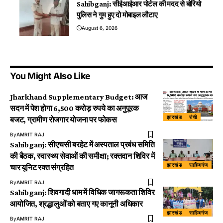
Sahibganj: सीईआईआर पोर्टल की मदद से बोरियो
पुलिस ने गुम हुए दो मोबाइल लौटाए
August 6, 2026
You Might Also Like
Jharkhand Supplementary Budget: आज
सदन में पेश होगा 6,500 करोड़ रुपये का अनुपूरक
झारखंड
रांची
बजट, ग्रामीण रोजगार योजना पर फोकस
By
AMRIT RAJ
Sahibganj: सीएचसी बरहेट में अस्पताल प्रबंध समिति
की बैठक, स्वास्थ्य सेवाओं की समीक्षा; रक्तदान शिविर में
झारखंड
साहिबगंज
चार यूनिट रक्त संग्रहित
By
AMRIT RAJ
Sahibganj: शिवगादी धाम में विधिक जागरूकता शिविर
आयोजित, श्रद्धालुओं को बताए गए कानूनी अधिकार
झारखंड
साहिबगंज
By
AMRIT RAJ