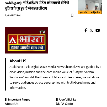
Sahibganj: सीईआईआर पोर्टल की मदद से बोरियो
पुलिस ने गुम हुए दो मोबाइल लौटाए
झारखंड
साहिबगंज
By
AMRIT RAJ
About US
AtalBharat TV is Digital Wave Media News Channel. We are guided by a
clear vision, mission and the core Indian value of “Satyam Shivam
Sundaram”. Amidst the threats of fakes and deep-fakes, we will strive
to serve audiences across geographies with truth-based news and
information.
Important Pages
Usefull Links
About Us
DNPA Code