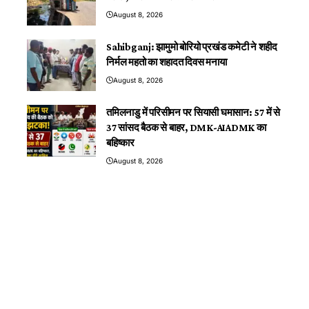
August 8, 2026
Sahibganj: झामुमो बोरियो प्रखंड कमेटी ने शहीद
निर्मल महतो का शहादत दिवस मनाया
August 8, 2026
तमिलनाडु में परिसीमन पर सियासी घमासान: 57 में से
37 सांसद बैठक से बाहर, DMK-AIADMK का
बहिष्कार
August 8, 2026
You Might Also Like
Sahibganj: पुलिस बनी मसीहा: बेघर मां-बेटी को मिला
नया सहारा, बेटी के सपनों को मिली नई उड़ान
झारखंड
राज्य
शिक्षा
साहिबगंज
By
CHANDAN SINGH
Sahibganj: बेहरा मोड़ पर अलकतरा लदा टैंकर