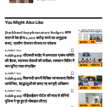
You Might Also Like
Jharkhand Supplementary Budget: आज
सदन में पेश होगा 6,500 करोड़ रुपये का अनुपूरक
झारखंड
रांची
बजट, ग्रामीण रोजगार योजना पर फोकस
By
AMRIT RAJ
Sahibganj: सीएचसी बरहेट में अस्पताल प्रबंध समिति
की बैठक, स्वास्थ्य सेवाओं की समीक्षा; रक्तदान शिविर में
झारखंड
साहिबगंज
चार यूनिट रक्त संग्रहित
By
AMRIT RAJ
Sahibganj: शिवगादी धाम में विधिक जागरूकता शिविर
आयोजित, श्रद्धालुओं को बताए गए कानूनी अधिकार
झारखंड
साहिबगंज
By
AMRIT RAJ
Sahibganj: सीईआईआर पोर्टल की मदद से बोरियो
पुलिस ने गुम हुए दो मोबाइल लौटाए
झारखंड
साहिबगंज