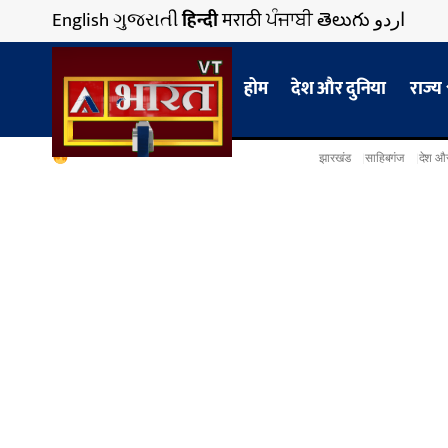
English
ગુજરાતી
हिन्दी
मराठी
ਪੰਜਾਬੀ
తెలుగు
اردو
होम
देश और दुनिया
राज्य
झारखंड
साहिबगंज
देश और