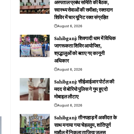
अस्पताल प्रबंध समिति की बैठक,
स्वास्थ्य सेवाओं की समीक्षा; रक्तदान
शिविर में चार यूनिट रक्त संग्रहित
August 6, 2026
Sahibganj: शिवगादी धाम में विधिक
जागरूकता शिविर आयोजित,
श्रद्धालुओं को बताए गए कानूनी
अधिकार
August 6, 2026
Sahibganj: सीईआईआर पोर्टल की
मदद से बोरियो पुलिस ने गुम हुए दो
मोबाइल लौटाए
August 6, 2026
Sahibganj: तीनपहाड़ में अकीदत के
साथ मनाया गया चेहल्लुम, शांतिपूर्ण
माहौल में निकला ताजिया जुलूस