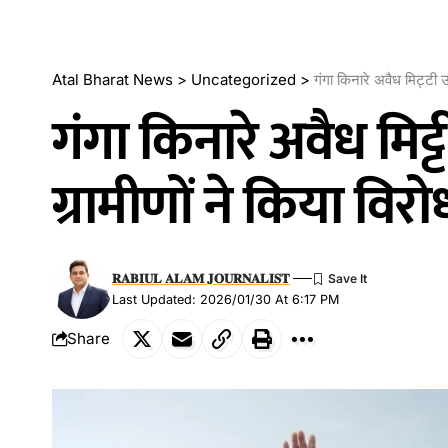
Atal Bharat News
>
Uncategorized
>
गंगा किनारे अवैध मिट्टी 
गंगा किनारे अवैध मिट
ग्रामीणों ने किया विरोध
𝐑𝐀𝐁𝐈𝐔𝐋 𝐀𝐋𝐀𝐌 𝐉𝐎𝐔𝐑𝐍𝐀𝐋𝐈𝐒𝐓
Last Updated: 2026/01/30 At 6:17 PM
Share