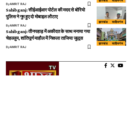
झारखंड
साहिबगंज
By
AMRIT RAJ
Sahibganj: सीईआईआर पोर्टल की मदद से बोरियो
पुलिस ने गुम हुए दो मोबाइल लौटाए
झारखंड
साहिबगंज
By
AMRIT RAJ
Sahibganj: तीनपहाड़ में अकीदत के साथ मनाया गया
चेहल्लुम, शांतिपूर्ण माहौल में निकला ताजिया जुलूस
झारखंड
साहिबगंज
By
AMRIT RAJ
About US
AtalBharat TV is Digital Wave Media News Channel. We are guided by a
clear vision, mission and the core Indian value of “Satyam Shivam
Sundaram”. Amidst the threats of fakes and deep-fakes, we will strive
to serve audiences across geographies with truth-based news and