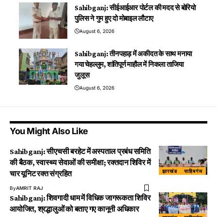
Sahibganj: सीईआईआर पोर्टल की मदद से बोरियो
पुलिस ने गुम हुए दो मोबाइल लौटाए
August 6, 2026
Sahibganj: तीनपहाड़ में अकीदत के साथ मनाया
गया चेहल्लुम, शांतिपूर्ण माहौल में निकला ताजिया
जुलूस
August 6, 2026
You Might Also Like
Sahibganj: सीएचसी बरहेट में अस्पताल प्रबंध समिति
की बैठक, स्वास्थ्य सेवाओं की समीक्षा; रक्तदान शिविर में
झारखंड
साहिबगंज
चार यूनिट रक्त संग्रहित
By
AMRIT RAJ
Sahibganj: शिवगादी धाम में विधिक जागरूकता शिविर
आयोजित, श्रद्धालुओं को बताए गए कानूनी अधिकार