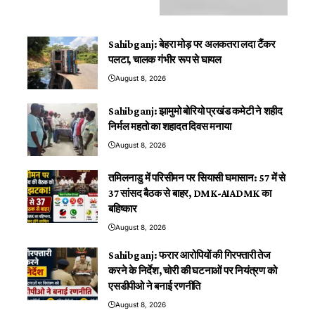
Sahibganj: बेहरा मोड़ पर अलकतरा लदा टैंकर
पलटा, चालक गंभीर रूप से घायल
August 8, 2026
Sahibganj: झामुमो बोरियो प्रखंड कमेटी ने शहीद
निर्मल महतो का शहादत दिवस मनाया
August 8, 2026
तमिलनाडु में परिसीमन पर सियासी घमासान: 57 में से
37 सांसद बैठक से बाहर, DMK-AIADMK का
बहिष्कार
August 8, 2026
Sahibganj: फरार आरोपियों की गिरफ्तारी तेज
करने के निर्देश, चोरी की घटनाओं पर नियंत्रण को
एसडीपीओ ने बनाई रणनीति
August 8, 2026