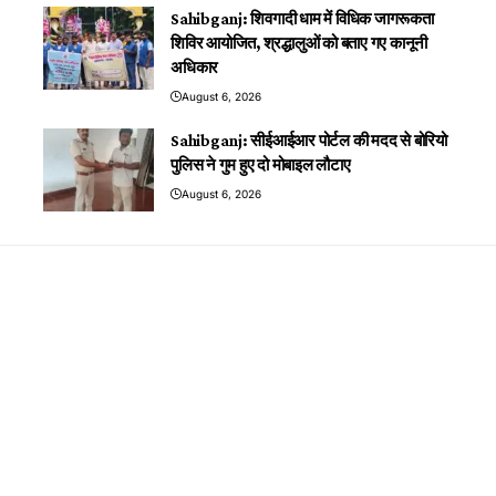
Sahibganj: शिवगादी धाम में विधिक जागरूकता
शिविर आयोजित, श्रद्धालुओं को बताए गए कानूनी
अधिकार
August 6, 2026
Sahibganj: सीईआईआर पोर्टल की मदद से बोरियो
पुलिस ने गुम हुए दो मोबाइल लौटाए
August 6, 2026
You Might Also Like
Sahibganj: बरहेट में संदिग्ध परिस्थितियों में 18 वर्षीय
युवती की मौत, पुलिस जांच में जुटी
UNCATEGORIZED
By
AMRIT RAJ
6 Gen-Z सांसद, 20 विधायक… सड़कों पर जेन-जी
का नारा, लेकिन राजनीति से दूर हैं युवा; Inside
UNCATEGORIZED
Story