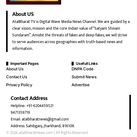
About US
AtalBharat TV is Digital Wave Media News Channel. We are guided by a
clear vision, mission and the core Indian value of “Satyam Shivam
Sundaram”. Amidst the threats of fakes and deep-fakes, we will strive
to serve audiences across geographies with truth-based news and
information.
Important Pages
Usefull Links
About Us
DNPA Code
Contact Us
Submit News
Privacy Policy
Advertise
Contact Address
Helpline: +91-6204459521
9471359719
Email: atalbharatnews@gmail.com
Address: Sahibganj, Jharkhand, 816109.
© 2024, atalbharatnews.com | All Rights Reserved.