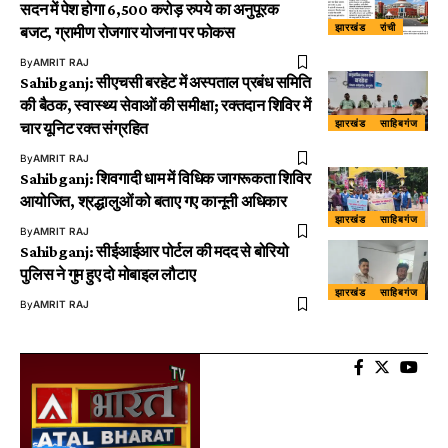
सदन में पेश होगा 6,500 करोड़ रुपये का अनुपूरक
झारखंड
रांची
बजट, ग्रामीण रोजगार योजना पर फोकस
By
AMRIT RAJ
Sahibganj: सीएचसी बरहेट में अस्पताल प्रबंध समिति
की बैठक, स्वास्थ्य सेवाओं की समीक्षा; रक्तदान शिविर में
झारखंड
साहिबगंज
चार यूनिट रक्त संग्रहित
By
AMRIT RAJ
Sahibganj: शिवगादी धाम में विधिक जागरूकता शिविर
आयोजित, श्रद्धालुओं को बताए गए कानूनी अधिकार
झारखंड
साहिबगंज
By
AMRIT RAJ
Sahibganj: सीईआईआर पोर्टल की मदद से बोरियो
पुलिस ने गुम हुए दो मोबाइल लौटाए
झारखंड
साहिबगंज
By
AMRIT RAJ