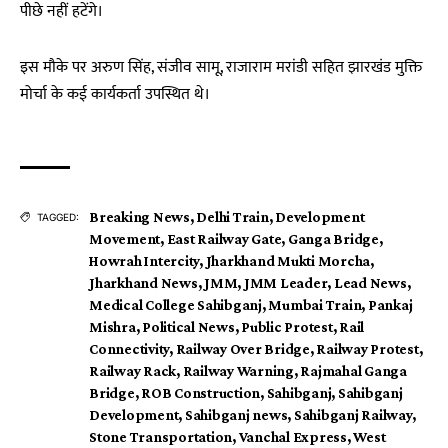
पीछे नहीं हटेंगे।
इस मौके पर अरुण सिंह, संजीव सामू, राजाराम मरांडी सहित झारखंड मुक्ति
मोर्चा के कई कार्यकर्ता उपस्थित थे।
Breaking News
,
Delhi Train
,
Development
TAGGED:
Movement
,
East Railway Gate
,
Ganga Bridge
,
Howrah Intercity
,
Jharkhand Mukti Morcha
,
Jharkhand News
,
JMM
,
JMM Leader
,
Lead News
,
Medical College Sahibganj
,
Mumbai Train
,
Pankaj
Mishra
,
Political News
,
Public Protest
,
Rail
Connectivity
,
Railway Over Bridge
,
Railway Protest
,
Railway Rack
,
Railway Warning
,
Rajmahal Ganga
Bridge
,
ROB Construction
,
Sahibganj
,
Sahibganj
Development
,
Sahibganj news
,
Sahibganj Railway
,
Stone Transportation
,
Vanchal Express
,
West