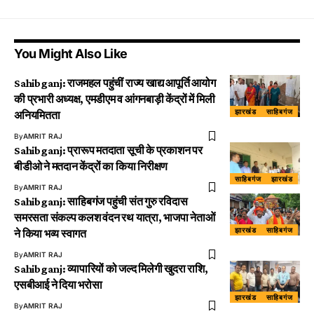
You Might Also Like
Sahibganj: राजमहल पहुंचीं राज्य खाद्य आपूर्ति आयोग
की प्रभारी अध्यक्ष, एमडीएम व आंगनबाड़ी केंद्रों में मिली
झारखंड
साहिबगंज
अनियमितता
By
AMRIT RAJ
Sahibganj: प्रारूप मतदाता सूची के प्रकाशन पर
बीडीओ ने मतदान केंद्रों का किया निरीक्षण
साहिबगंज
झारखंड
By
AMRIT RAJ
Sahibganj: साहिबगंज पहुंची संत गुरु रविदास
समरसता संकल्प कलश वंदन रथ यात्रा, भाजपा नेताओं
झारखंड
साहिबगंज
ने किया भव्य स्वागत
By
AMRIT RAJ
Sahibganj: व्यापारियों को जल्द मिलेगी खुदरा राशि,
एसबीआई ने दिया भरोसा
झारखंड
साहिबगंज
By
AMRIT RAJ