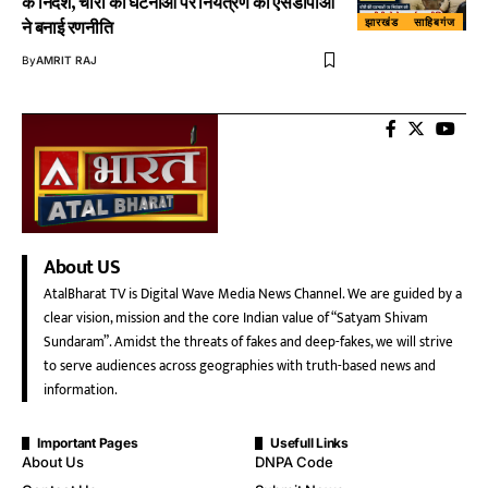
के निर्देश, चोरी की घटनाओं पर नियंत्रण को एसडीपीओ
झारखंड
साहिबगंज
ने बनाई रणनीति
By
AMRIT RAJ
About US
AtalBharat TV is Digital Wave Media News Channel. We are guided by a
clear vision, mission and the core Indian value of “Satyam Shivam
Sundaram”. Amidst the threats of fakes and deep-fakes, we will strive
to serve audiences across geographies with truth-based news and
information.
Important Pages
Usefull Links
About Us
DNPA Code