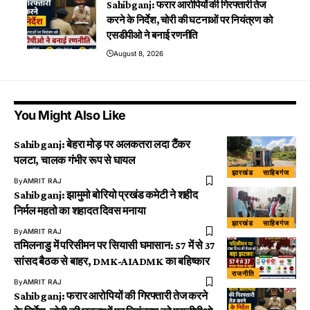
Sahibganj: फरार आरोपियों की गिरफ्तारी तेज
करने के निर्देश, चोरी की घटनाओं पर नियंत्रण को
एसडीपीओ ने बनाई रणनीति
August 8, 2026
You Might Also Like
Sahibganj: बेहरा मोड़ पर अलकतरा लदा टैंकर
पलटा, चालक गंभीर रूप से घायल
झारखंड
साहिबगंज
By
AMRIT RAJ
Sahibganj: झामुमो बोरियो प्रखंड कमेटी ने शहीद
निर्मल महतो का शहादत दिवस मनाया
झारखंड
साहिबगंज
By
AMRIT RAJ
तमिलनाडु में परिसीमन पर सियासी घमासान: 57 में से 37
सांसद बैठक से बाहर, DMK-AIADMK का बहिष्कार
राजनीति
By
AMRIT RAJ
Sahibganj: फरार आरोपियों की गिरफ्तारी तेज करने