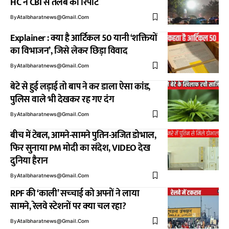
HC ने CBI से तलब की रिपोर्ट
By
Atalbharatnews@gmail.com
Explainer : क्या है आर्टिकल 50 यानी ‘शक्तियों
का विभाजन’, जिसे लेकर छिड़ा विवाद
By
Atalbharatnews@gmail.com
बेटे से हुई लड़ाई तो बाप ने कर डाला ऐसा कांड,
पुलिस वाले भी देखकर रह गए दंग
By
Atalbharatnews@gmail.com
बीच में टेबल, आमने-सामने पुतिन-अजित डोभाल,
फिर सुनाया PM मोदी का संदेश, VIDEO देख
दुनिया हैरान
By
Atalbharatnews@gmail.com
RPF की ‘काली’ सच्‍चाई को अपनों ने लाया
सामने, रेलवे स्‍टेशनों पर क्‍या चल रहा?
By
Atalbharatnews@gmail.com