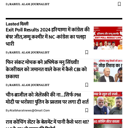
By
𝐑𝐀𝐁𝐈𝐔𝐋 𝐀𝐋𝐀𝐌 𝐉𝐎𝐔𝐑𝐍𝐀𝐋𝐈𝐒𝐓
Lasted दिल्ली
Exit Poll Results 2024 हरियाणा में कांग्रेस की
बंपर जीत,जम्मू कश्मीर में NC -कांग्रेस का पलड़ा
भारी
By
𝐑𝐀𝐁𝐈𝐔𝐋 𝐀𝐋𝐀𝐌 𝐉𝐎𝐔𝐑𝐍𝐀𝐋𝐈𝐒𝐓
फिर संकट मोचक बने अभिषेक मनु सिंघवी!
केजरीवल को जमानत वाले केस में कैसे CBI को
छकाया
By
𝐑𝐀𝐁𝐈𝐔𝐋 𝐀𝐋𝐀𝐌 𝐉𝐎𝐔𝐑𝐍𝐀𝐋𝐈𝐒𝐓
चीन-ब्राजील को जेलेंस्‍की की ना…सिर्फ PM
मोदी पर भरोसा! पुत‍िन के प्रस्‍ताव पर लगा दी शर्त
By
Atalbharatnews@gmail.com
राव कोचिंग सेंटर के बेसमेंट में पानी कैसे भरा था?