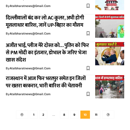
By
Atalbharatnews@gmail.com
दिल्लीवालों बंद कर लो AC-कूलर, अभी होगी
मूसलाधार बारिश, जानें UP-बिहार का मौसम
By
Atalbharatnews@gmail.com
अजीत भाई, प्लीज मेरे दोस्त को… पुतिन को फिर
से PM मोदी का इंतजार, डोभाल के जरिए भेजा
खास संदेश
By
Atalbharatnews@gmail.com
राजस्थान में आज फिर भरतपुर समेत इन जिलों
पर खतरा बरकरार, भारी बारिश की चेतावनी
By
Atalbharatnews@gmail.com
1
2
…
8
9
10
11