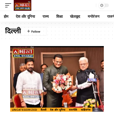
होम
देश और दुनिया
राज्य
शिक्षा
खेलकूद
मनोरंजन
राजन
दिल्ली
UNCATEGORIZED
दिल्ली
देश और दुनिया
राजनीति
साहिबगंज