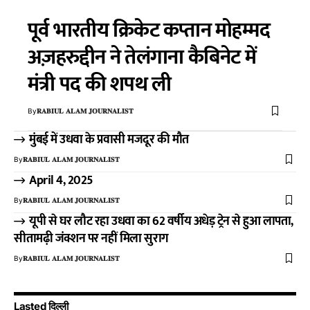
पूर्व भारतीय क्रिकेट कप्तान मोहम्मद
अज़हरुद्दीन ने तेलंगाना कैबिनेट में
मंत्री पद की शपथ ली
By
𝐑𝐀𝐁𝐈𝐔𝐋 𝐀𝐋𝐀𝐌 𝐉𝐎𝐔𝐑𝐍𝐀𝐋𝐈𝐒𝐓
मुंबई में उधवा के प्रवासी मजदूर की मौत
By
𝐑𝐀𝐁𝐈𝐔𝐋 𝐀𝐋𝐀𝐌 𝐉𝐎𝐔𝐑𝐍𝐀𝐋𝐈𝐒𝐓
April 4, 2025
By
𝐑𝐀𝐁𝐈𝐔𝐋 𝐀𝐋𝐀𝐌 𝐉𝐎𝐔𝐑𝐍𝐀𝐋𝐈𝐒𝐓
यूपी से घर लौट रहा उधवा का 62 वर्षीय अधेड़ ट्रेन से हुआ लापता,
सीतामढ़ी जंक्शन पर नहीं मिला सुराग
By
𝐑𝐀𝐁𝐈𝐔𝐋 𝐀𝐋𝐀𝐌 𝐉𝐎𝐔𝐑𝐍𝐀𝐋𝐈𝐒𝐓
Lasted दिल्ली