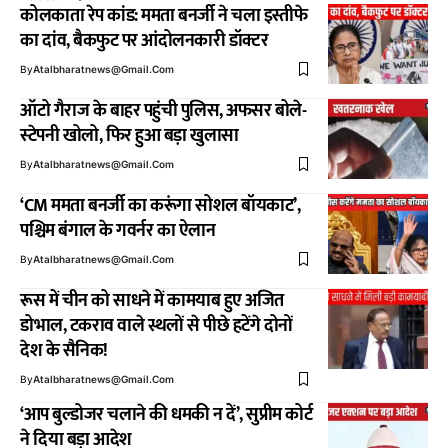
कोलकाता रेप कांड: ममता बनर्जी ने चला इस्तीफे
का दांव, बैकफुट पर आंदोलनकारी डॉक्टर
By
Atalbharatnews@gmail.com
ऑटो गैराज के बाहर पहुंची पुलिस, अफसर बोले-
स्‍टेपनी खोलो, फिर हुआ बड़ा खुलासा
By
Atalbharatnews@gmail.com
‘CM ममता बनर्जी का करूंगा सोशल बॉयकाट’,
पश्चिम बंगाल के गवर्नर का ऐलान
By
Atalbharatnews@gmail.com
रूस में चीन को साधने में कामयाब हुए अजित
डोभाल, टकराव वाले स्थलों से पीछे हटेंगे दोनों
देश के सैनिक!
By
Atalbharatnews@gmail.com
‘आप बुल्‍डोजर चलाने की धमकी न दें’, सुप्रीम कोर्ट
ने दिया बड़ा आदेश