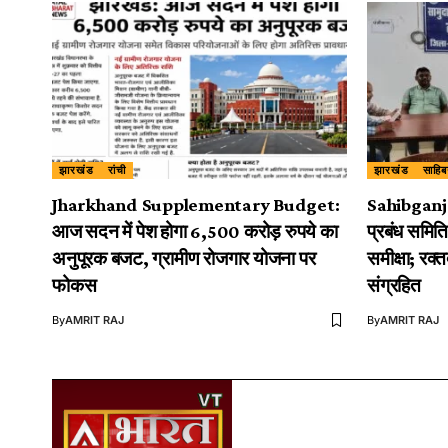
झारखंड
रांची
झारखंड
साहिब
Jharkhand Supplementary Budget:
Sahibganj: 
आज सदन में पेश होगा 6,500 करोड़ रुपये का
प्रबंध समिति
अनुपूरक बजट, ग्रामीण रोजगार योजना पर
समीक्षा; रक्त
फोकस
संग्रहित
By
AMRIT RAJ
By
AMRIT RAJ