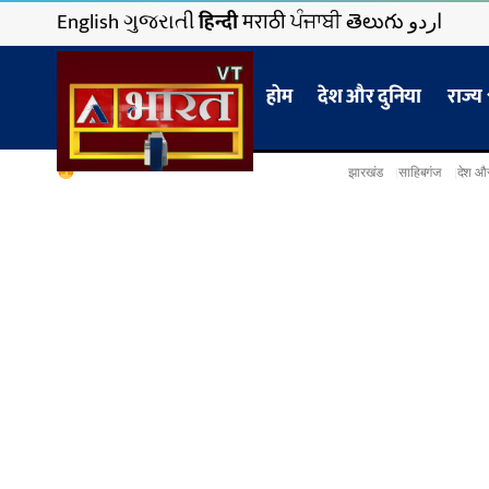
English
ગુજરાતી
हिन्दी
मराठी
ਪੰਜਾਬੀ
తెలుగు
اردو
होम
देश और दुनिया
राज्य
झारखंड
साहिबगंज
देश और