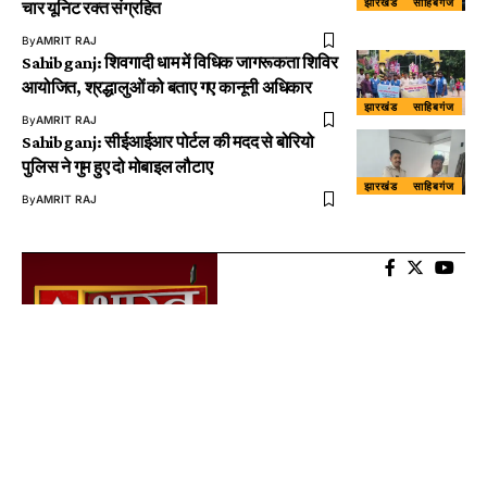
झारखंड
साहिबगंज
चार यूनिट रक्त संग्रहित
By
AMRIT RAJ
Sahibganj: शिवगादी धाम में विधिक जागरूकता शिविर
आयोजित, श्रद्धालुओं को बताए गए कानूनी अधिकार
झारखंड
साहिबगंज
By
AMRIT RAJ
Sahibganj: सीईआईआर पोर्टल की मदद से बोरियो
पुलिस ने गुम हुए दो मोबाइल लौटाए
झारखंड
साहिबगंज
By
AMRIT RAJ
About US
AtalBharat TV is Digital Wave Media News Channel. We are guided by a
clear vision, mission and the core Indian value of “Satyam Shivam
Sundaram”. Amidst the threats of fakes and deep-fakes, we will strive